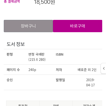
18,500
원
총 결제금액
장바구니
바로구매
도서 정보
판형
변형 국배판
ISBN
(215 X 280)
페이지 수
240p
저자
배호준 외 2인
승인
발행일
2019-
04-17
특장점
차례
저자소개