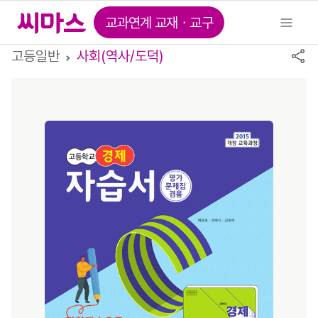
교과연계 교재ㆍ교구
고등일반
사회(역사/도덕)